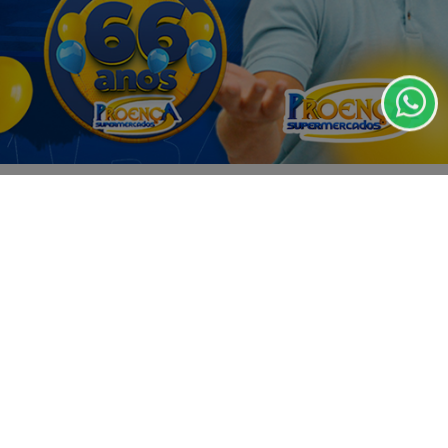
experiência de navegação. Ao continuar o acesso,
entendemos que você concorda com nossos Termos
de Uso e Privacidade.
PARA MAIS INFORMAÇÕES,
ACESSE NOSSOS TERMOS
CLICANDO AQUI
PROSSEGUIR
VISUALIZAR
03 DE AGO
EMPRESARIAL
A Festa dos Pais já começou no Magalu!
🎉