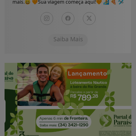
mais.😄 🧡Sua viagem começa aqui!🧡 🏄 🍕 🛩
Saiba Mais