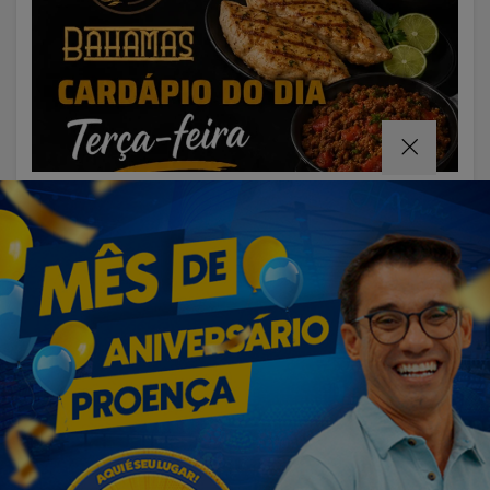
VISUALIZAR
03 DE AGO
OLÍMPIA
Defesa Civil recebe 10 kits de
acolhimento ao frio para reforçar
Operação...
Termos de Uso e Privacidade
Esse site utiliza cookies para melhorar sua