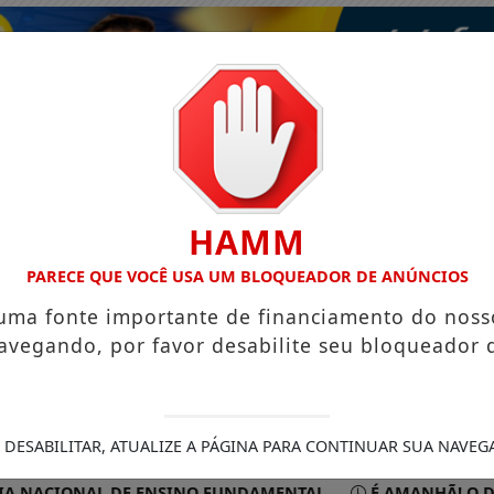
HAMM
PARECE QUE VOCÊ USA UM BLOQUEADOR DE ANÚNCIOS
 uma fonte importante de financiamento do noss
avegando, por favor desabilite seu bloqueador 
ISMO
VÍDEOS
EVENTOS
GASTRONOMIA
 DESABILITAR, ATUALIZE A PÁGINA PARA CONTINUAR SUA NAVEG
ACIONAL DE ENSINO FUNDAMENTAL
É AMANHÃ! O DIA M E