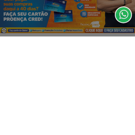
de Uso e Privacidade.
PARA MAIS INFORMAÇÕES,
ACESSE NOSSOS TERMOS
CLICANDO AQUI
PROSSEGUIR
VISUALIZAR
05 DE AGO
EMPRESARIAL
ESTAMOS CONTRATANDO!