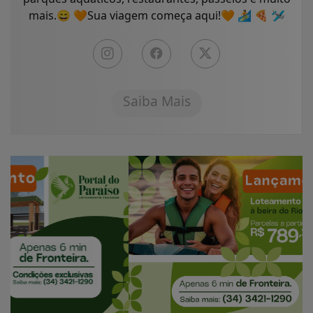
mais.😄 🧡Sua viagem começa aqui!🧡 🏄 🍕 🛩
Saiba Mais