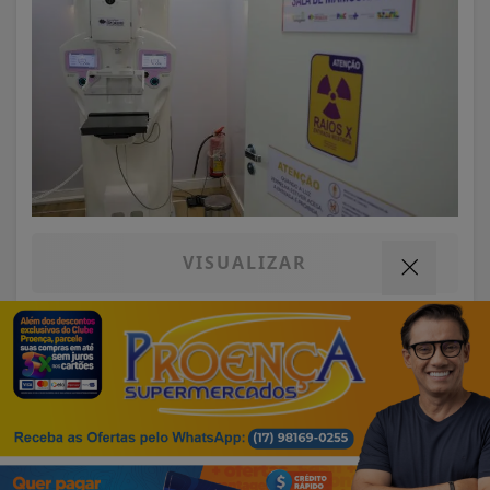
VISUALIZAR
07 DE AGO
EDUCAÇÃO
Termos de Uso e Privacidade
Fies começa a convocar nesta sexta
Esse site utiliza cookies para melhorar sua
estudantes em lista de espera
experiência de navegação. Ao continuar o acesso,
entendemos que você concorda com nossos Termos