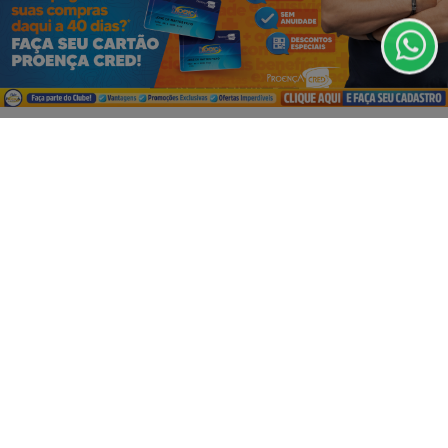
de Uso e Privacidade.
PARA MAIS INFORMAÇÕES,
ACESSE NOSSOS TERMOS
CLICANDO AQUI
PROSSEGUIR
VISUALIZAR
07 DE AGO
EMPRESARIAL
É HOJE! O DIA M DO MAX ATACADISTA! 🚨