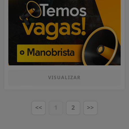
VISUALIZAR
<<
1
2
>>