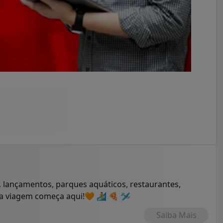
 lançamentos, parques aquáticos, restaurantes,
ua viagem começa aqui!🧡 🏄 🍕 🛩
Saiba Mais