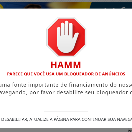
HAMM
PARECE QUE VOCÊ USA UM BLOQUEADOR DE ANÚNCIOS
 uma fonte importante de financiamento do noss
avegando, por favor desabilite seu bloqueador 
ISMO
VÍDEOS
EVENTOS
GASTRONOMIA
 DESABILITAR, ATUALIZE A PÁGINA PARA CONTINUAR SUA NAVEG
 NACIONAL DE ENSINO FUNDAMENTAL
É AMANHÃ! O DIA M