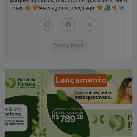
parques aquáticos, restaurantes, passeios e muito
mais.😄 🧡Sua viagem começa aqui!🧡 🏄 🍕 🛩
Saiba Mais