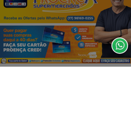
Termos de Uso e Privacidade
Esse site utiliza cookies para melhorar sua
experiência de navegação. Ao continuar o acesso,
entendemos que você concorda com nossos Termos
de Uso e Privacidade.
PARA MAIS INFORMAÇÕES,
ACESSE NOSSOS TERMOS
CLICANDO AQUI
VISUALIZAR
PROSSEGUIR
07 DE AGO
EDUCAÇÃO
Fies começa a convocar nesta sexta
estudantes em lista de espera