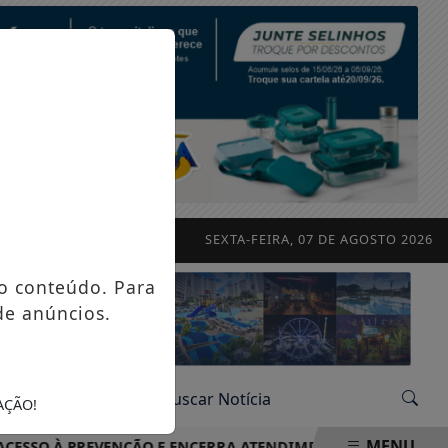
SEXTA-FEIRA, 07 DE AGOSTO 2026
o conteúdo. Para
de anúncios.
AÇÃO!
MENU
 PREVENÇÃO E ENCERRA ATENDIMENTOS COM MAIS DE 2,1 M