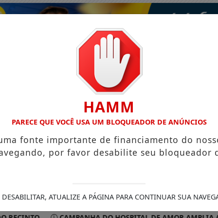
HAMM
PARECE QUE VOCÊ USA UM BLOQUEADOR DE ANÚNCIOS
 uma fonte importante de financiamento do noss
avegando, por favor desabilite seu bloqueador 
ISMO
VÍDEOS
EVENTOS
GASTRONOMIA
 DESABILITAR, ATUALIZE A PÁGINA PARA CONTINUAR SUA NAVEG
NTO
CAMPANHA DO HOSPITAL DE AMOR AMPLIA ACESSO À