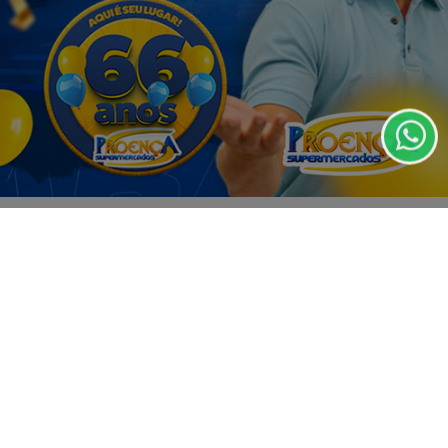
Termos de Uso e Privacidade
Esse site utiliza cookies para melhorar sua
experiência de navegação. Ao continuar o acesso,
entendemos que você concorda com nossos Termos
de Uso e Privacidade.
PARA MAIS INFORMAÇÕES,
ACESSE NOSSOS TERMOS
VISUALIZAR
CLICANDO AQUI
PROSSEGUIR
TODAS AS POSTAGENS