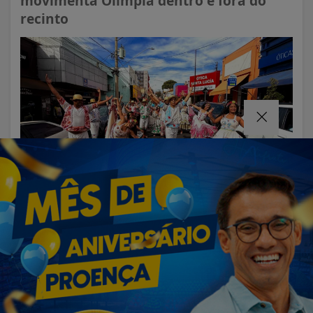
VISUALIZAR
04 DE AGO
EMPRESARIAL
Economize no abastecimento com
combustível de qualidade no David
Oliveira Auto...