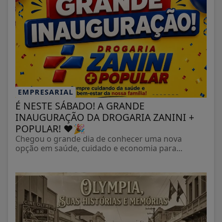
INAUGURAÇÃO DA DROGARIA ZANINI +
POPULAR! ❤️🎉
Chegou o grande dia de conhecer uma nova
opção em saúde, cuidado e economia para...
OLÍMPIA
Arquivo Público de Olímpia disponibiliza
acervo digital com livros e revistas...
Portal reúne obras raras e publicações históricas
sobre o município, ampliando o...