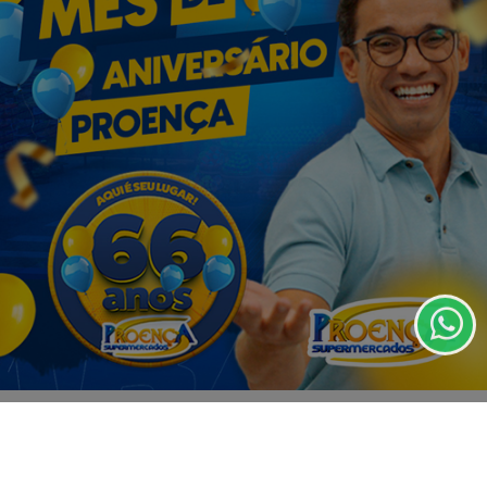
crescem mais de 50% em dez anos
Termos de Uso e Privacidade
Esse site utiliza cookies para melhorar sua
experiência de navegação. Ao continuar o acesso,
entendemos que você concorda com nossos Termos
de Uso e Privacidade.
PARA MAIS INFORMAÇÕES,
ACESSE NOSSOS TERMOS
CLICANDO AQUI
VISUALIZAR
PROSSEGUIR
07 DE AGO
EDUCAÇÃO