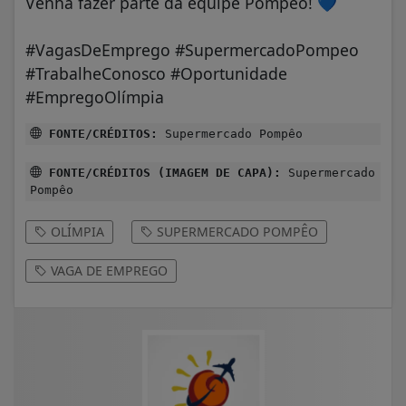
Venha fazer parte da equipe Pompêo!
💙
#VagasDeEmprego #SupermercadoPompeo
#TrabalheConosco #Oportunidade
#EmpregoOlímpia
FONTE/CRÉDITOS:
Supermercado Pompêo
FONTE/CRÉDITOS (IMAGEM DE CAPA):
Supermercado
Pompêo
OLÍMPIA
SUPERMERCADO POMPÊO
VAGA DE EMPREGO