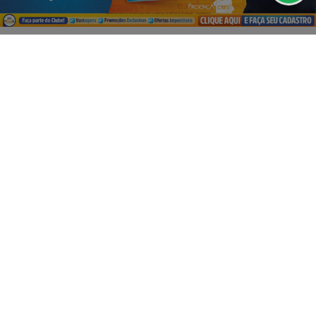
PROSSEGUIR
VISUALIZAR
03 DE AGO
EMPRESARIAL
A Festa dos Pais já começou no Magalu!