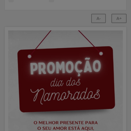
A-
A+