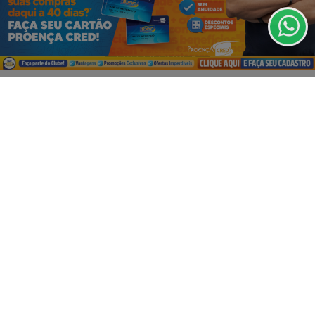
PARA MAIS INFORMAÇÕES,
ACESSE NOSSOS TERMOS
CLICANDO AQUI
03 DE AGO
EMPRESARIAL
A Festa dos Pais já começou no Magalu!
PROSSEGUIR
🎉
VISUALIZAR