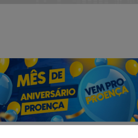
|
INÍCIO
SOBRE
Termos de Uso e Privacidade
Esse site utiliza cookies para melhorar sua
concorda com nossos Termos de Uso e Priva
PARA MAIS INFORMAÇÕES,
ACESSE NOSSOS TERMOS C