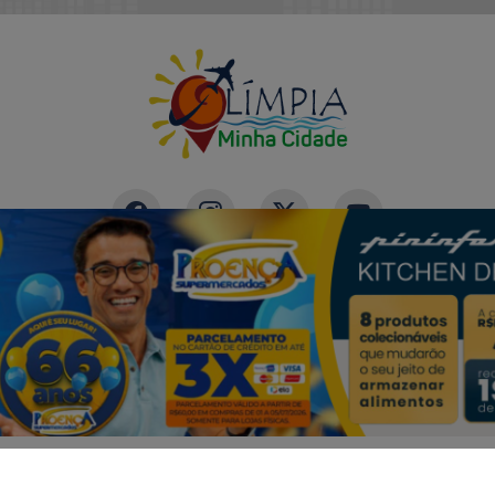
|
|
PAINEL DO LEITOR
TERMOS DE USO E PRIVACIDADE
 experiência de navegação. Ao continuar o acesso, e
3W CONTROL - TODOS OS DIREITOS RESERVADOS
cidade.
LICANDO AQUI