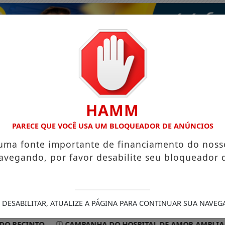
HAMM
PARECE QUE VOCÊ USA UM BLOQUEADOR DE ANÚNCIOS
 uma fonte importante de financiamento do noss
avegando, por favor desabilite seu bloqueador 
ISMO
VÍDEOS
EVENTOS
GASTRONOMIA
 DESABILITAR, ATUALIZE A PÁGINA PARA CONTINUAR SUA NAVEG
O RECINTO
CAMPANHA DO HOSPITAL DE AMOR AMPLIA AC