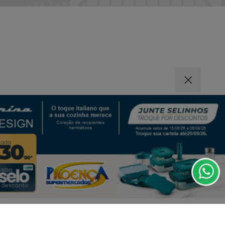
|
|
FAQ
CONTATO
ntendemos que você
PROSSEGUIR